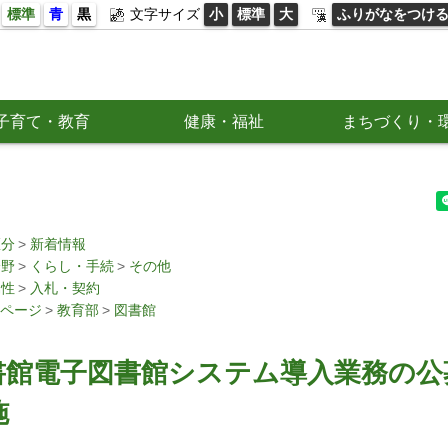
標準
青
黒
文字サイズ
小
標準
大
ふりがなをつけ
子育て・教育
健康・福祉
まちづくり・
区分
新着情報
分野
くらし・手続
その他
属性
入札・契約
ページ
教育部
図書館
書館電子図書館システム導入業務の公
施