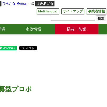
る
ひらがな
Romaji
よみあげる
Multilingual
サイトマップ
事業者情報
環境
市政情報
防災・防犯
募型プロポ