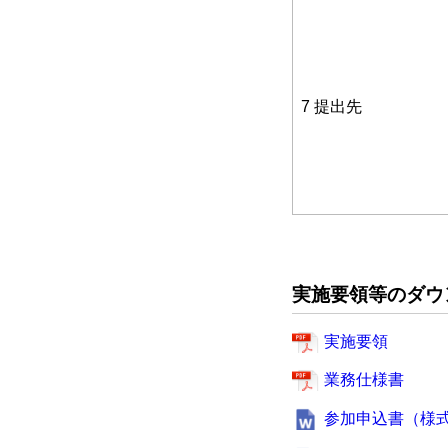
7 提出先
実施要領等のダウ
実施要領
業務仕様書
参加申込書（様式