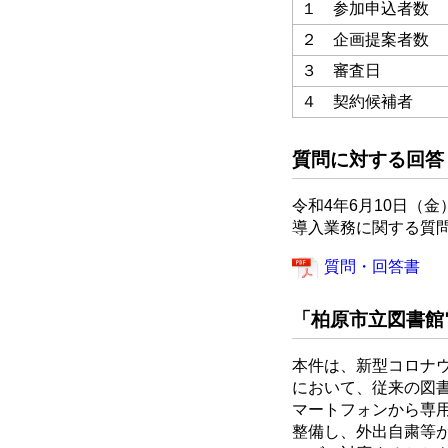
１ 参加申込者数
２ 企画提案者数
３ 審査日
４ 契約候補者
質問に対する回答
令和4年6月10日（
導入業務に関する質
質問・回答書
「柏原市立図書館
本件は、新型コロナ
において、従来の図
マートフォンから専
整備し、外出自粛等