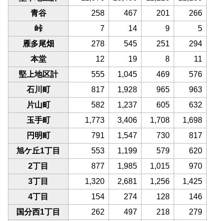
青谷
258
467
201
266
峠
7
14
9
5
雁多尾畑
278
545
251
294
本堂
12
19
8
11
堅上地区計
555
1,045
469
576
石川町
817
1,928
965
963
片山町
582
1,237
605
632
玉手町
1,773
3,406
1,708
1,698
円明町
791
1,547
730
817
旭ケ丘1丁目
553
1,199
579
620
2丁目
877
1,985
1,015
970
3丁目
1,320
2,681
1,256
1,425
4丁目
154
274
128
146
国分西1丁目
262
497
218
279