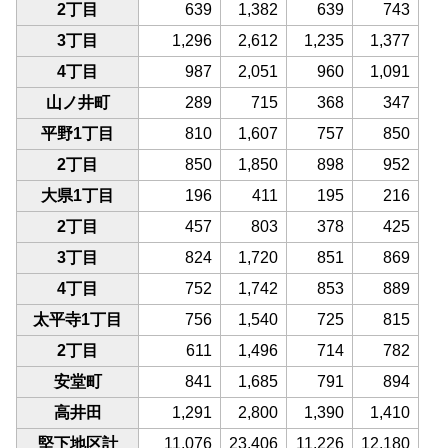
2丁目
639
1,382
639
743
3丁目
1,296
2,612
1,235
1,377
4丁目
987
2,051
960
1,091
山ノ井町
289
715
368
347
平野1丁目
810
1,607
757
850
2丁目
850
1,850
898
952
大県1丁目
196
411
195
216
2丁目
457
803
378
425
3丁目
824
1,720
851
869
4丁目
752
1,742
853
889
太平寺1丁目
756
1,540
725
815
2丁目
611
1,496
714
782
安堂町
841
1,685
791
894
高井田
1,291
2,800
1,390
1,410
堅下地区計
11,076
23,406
11,226
12,180