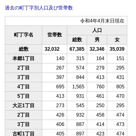
過去の町丁字別人口及び世帯数
令和4年4月末日現在
人口
町丁字名
世帯数
総数
男
女
総数
32,032
67,385
32,346
35,039
本郷1丁目
140
315
164
151
2丁目
267
574
279
295
3丁目
397
844
413
431
4丁目
695
1,565
760
805
5丁目
413
931
461
470
大正1丁目
273
545
250
295
2丁目
426
932
458
474
3丁目
406
887
414
473
古町1丁目
405
897
423
474