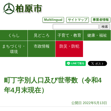
Multilingual
サイトマップ
事業者情報
くらし
見どころ
子育て・教育
健康・福祉
まちづくり・
市政情報
防災・防犯
環境
町丁字別人口及び世帯数（令和4
年4月末現在）
公開日 2022年5月13日