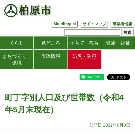
Multilingual
サイトマップ
事業者情報
くらし
見どころ
子育て・教育
健康・福祉
まちづくり・
市政情報
防災・防犯
環境
町丁字別人口及び世帯数（令和4
年5月末現在）
公開日 2022年6月8日