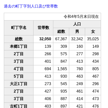
過去の町丁字別人口及び世帯数
令和4年5月末日現在
人口
町丁字名
世帯数
総数
男
女
総数
32,050
67,367
32,342
35,025
本郷1丁目
139
309
160
149
2丁目
266
575
277
298
3丁目
401
847
413
434
4丁目
694
1,565
760
805
5丁目
413
930
463
467
大正1丁目
273
545
249
296
2丁目
427
935
461
474
3丁目
406
887
414
473
古町1丁目
403
897
421
476