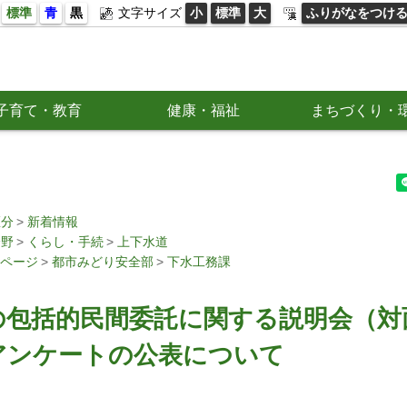
標準
青
黒
文字サイズ
小
標準
大
ふりがなをつけ
子育て・教育
健康・福祉
まちづくり・
区分
新着情報
分野
くらし・手続
上下水道
ページ
都市みどり安全部
下水工務課
の包括的民間委託に関する説明会（対
アンケートの公表について