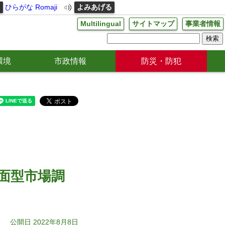
る
ひらがな
Romaji
よみあげる
Multilingual
サイトマップ
事業者情報
環境
市政情報
防災・防犯
面型市場調
公開日 2022年8月8日