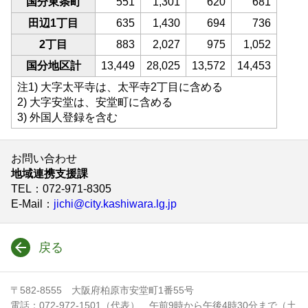
国分東条町
551
1,301
620
681
田辺1丁目
635
1,430
694
736
2丁目
883
2,027
975
1,052
国分地区計
13,449
28,025
13,572
14,453
注1) 大字太平寺は、太平寺2丁目に含める
2) 大字安堂は、安堂町に含める
3) 外国人登録を含む
お問い合わせ
地域連携支援課
TEL
：072-971-8305
E-Mail
：
jichi@city.kashiwara.lg.jp
戻る
〒582-8555 大阪府柏原市安堂町1番55号
電話：072-972-1501（代表） 午前9時から午後4時30分まで（土