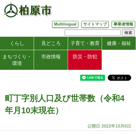
Multilingual
サイトマップ
事業者情報
くらし
見どころ
子育て・教育
健康・福祉
まちづくり・
市政情報
防災・防犯
環境
町丁字別人口及び世帯数（令和4
年月10末現在）
公開日 2022年10月6日