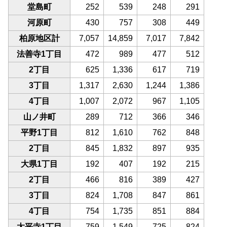
堂島町
252
539
248
291
河原町
430
757
308
449
柏原地区計
7,057
14,859
7,017
7,842
法善寺1丁目
472
989
477
512
2丁目
625
1,336
617
719
3丁目
1,317
2,630
1,244
1,386
4丁目
1,007
2,072
967
1,105
山ノ井町
289
712
366
346
平野1丁目
812
1,610
762
848
2丁目
845
1,832
897
935
大県1丁目
192
407
192
215
2丁目
466
816
389
427
3丁目
824
1,708
847
861
4丁目
754
1,735
851
884
太平寺1丁目
759
1,549
725
824