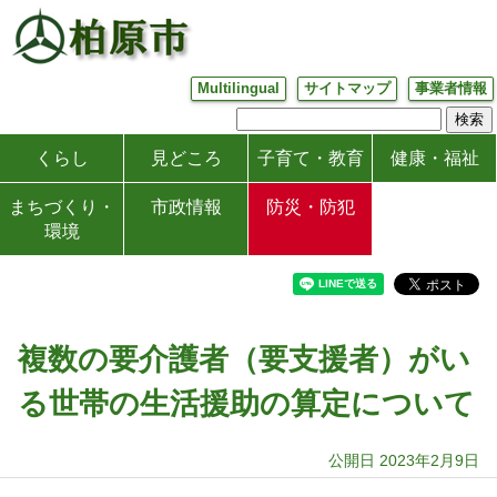
Multilingual
サイトマップ
事業者情報
くらし
見どころ
子育て・教育
健康・福祉
まちづくり・
市政情報
防災・防犯
環境
複数の要介護者（要支援者）がい
る世帯の生活援助の算定について
公開日 2023年2月9日