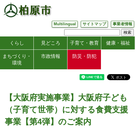
Multilingual
サイトマップ
事業者情報
くらし
見どころ
子育て・教育
健康・福祉
まちづくり・
市政情報
防災・防犯
環境
【大阪府実施事業】大阪府子ども
（子育て世帯）に対する食費支援
事業【第4弾】のご案内