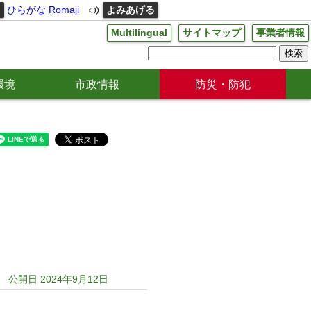
る
ひらがな
Romaji
よみあげる
Multilingual
サイトマップ
事業者情報
環境
市政情報
防災・防犯
公開日 2024年9月12日