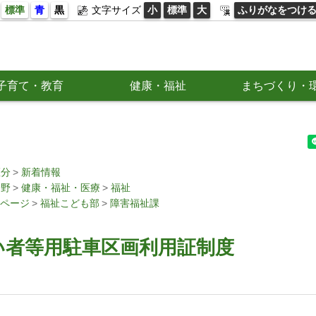
標準
青
黒
文字サイズ
小
標準
大
ふりがなをつけ
子育て・教育
健康・福祉
まちづくり・
区分
新着情報
分野
健康・福祉・医療
福祉
ページ
福祉こども部
障害福祉課
い者等用駐車区画利用証制度