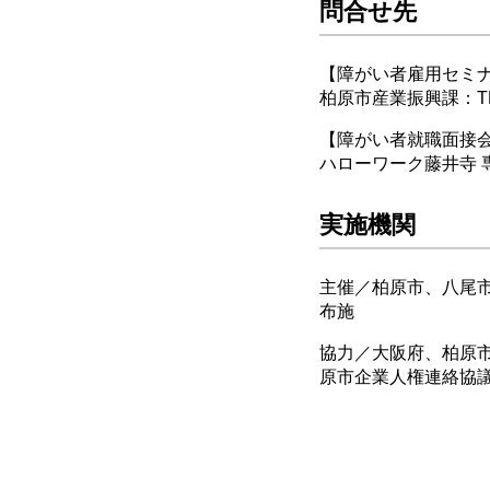
問合せ先
【障がい者雇用セミ
柏原市産業振興課：TEL 07
【障がい者就職面接
ハローワーク藤井寺 専門
実施機関
主催／柏原市、八尾
布施
協力／大阪府、柏原
原市企業人権連絡協