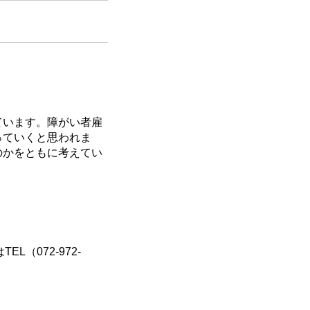
」
ています。障がい者雇
っていくと思われま
のかをともに考えてい
。
L（072-972-