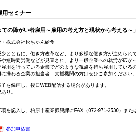
雇用セミナー
っての障がい者雇用～雇用の考え方と現状から考える～
所・株式会社松ちゃん給食
少とともに、働き方改革など、より多様な働き方が進められ
率や短時間労働などが見直され、より一般企業への就労が広が
者雇用を行っている企業でどのような視点を持ち雇用している
用に携わる企業の担当者、支援機関の方はぜひご参加ください
様子を録画し、後日WEB配信する場合があります。
記あり。
入し、柏原市産業振興課にFAX（072-971-2530）またはTE
参加申込書