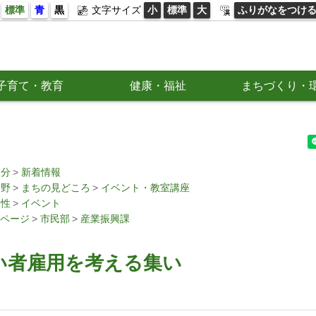
標準
青
黒
文字サイズ
小
標準
大
ふりがなをつけ
子育て・教育
健康・福祉
まちづくり・
区分
新着情報
分野
まちの見どころ
イベント・教室講座
属性
イベント
ページ
市民部
産業振興課
い者雇用を考える集い