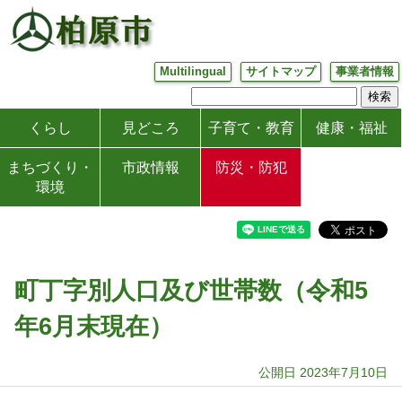
Multilingual
サイトマップ
事業者情報
くらし
見どころ
子育て・教育
健康・福祉
まちづくり・
市政情報
防災・防犯
環境
町丁字別人口及び世帯数（令和5
年6月末現在）
公開日 2023年7月10日