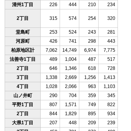
清州1丁目
226
444
210
234
2丁目
315
574
254
320
堂島町
253
524
243
281
河原町
426
741
298
443
柏原地区計
7,062
14,749
6,974
7,775
法善寺1丁目
489
1,004
487
517
2丁目
646
1,346
618
728
3丁目
1,338
2,669
1,256
1,413
4丁目
1,028
2,066
963
1,103
山ノ井町
290
704
359
345
平野1丁目
807
1,571
749
822
2丁目
844
1,829
895
934
大県1丁目
207
448
209
239