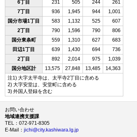
6丁目
231
505
244
261
7丁目
936
1,945
944
1,001
国分市場1丁目
583
1,132
525
607
2丁目
790
1,596
790
806
国分東条町
559
1,310
627
683
田辺1丁目
639
1,430
694
736
2丁目
892
2,014
975
1,039
国分地区計
13,575
27,848
13,485
14,363
注1) 大字太平寺は、太平寺2丁目に含める
2) 大字安堂は、安堂町に含める
3) 外国人登録を含む
お問い合わせ
地域連携支援課
TEL
：072-971-8305
E-Mail
：
jichi@city.kashiwara.lg.jp