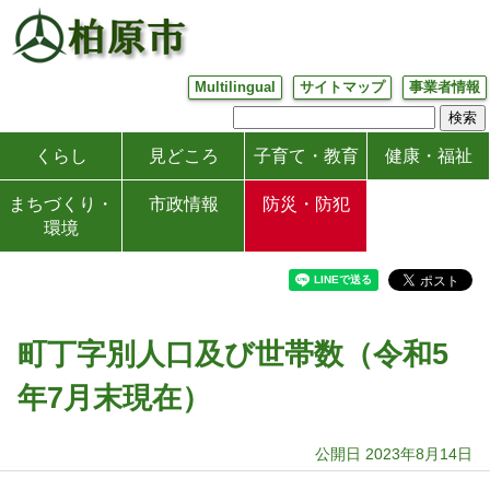
Multilingual
サイトマップ
事業者情報
くらし
見どころ
子育て・教育
健康・福祉
まちづくり・
市政情報
防災・防犯
環境
町丁字別人口及び世帯数（令和5
年7月末現在）
公開日 2023年8月14日