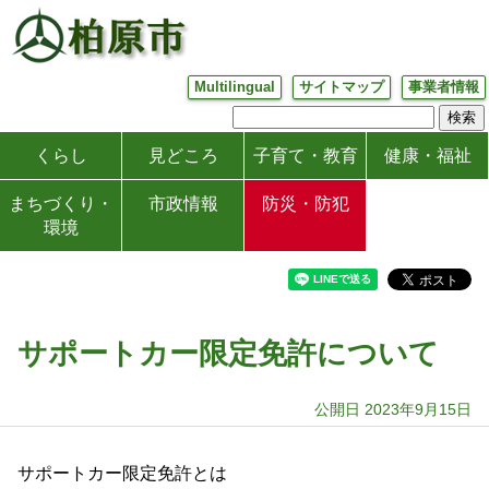
Multilingual
サイトマップ
事業者情報
くらし
見どころ
子育て・教育
健康・福祉
まちづくり・
市政情報
防災・防犯
環境
サポートカー限定免許について
公開日 2023年9月15日
サポートカー限定免許とは