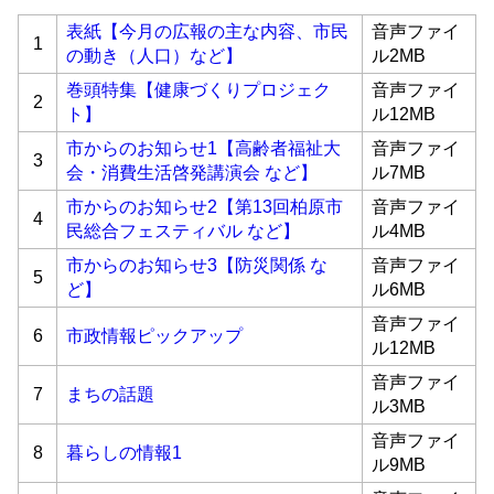
表紙【今月の広報の主な内容、市民
音声ファイ
1
の動き（人口）など】
ル2MB
巻頭特集【健康づくりプロジェク
音声ファイ
2
ト】
ル12MB
市からのお知らせ1【高齢者福祉大
音声ファイ
3
会・消費生活啓発講演会 など】
ル7MB
市からのお知らせ2【第13回柏原市
音声ファイ
4
民総合フェスティバル など】
ル4MB
市からのお知らせ3【防災関係 な
音声ファイ
5
ど】
ル6MB
音声ファイ
6
市政情報ピックアップ
ル12MB
音声ファイ
7
まちの話題
ル3MB
音声ファイ
8
暮らしの情報1
ル9MB