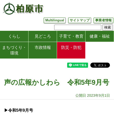
Multilingual
サイトマップ
事業者情報
くらし
見どころ
子育て・教育
健康・福祉
まちづくり・
市政情報
防災・防犯
環境
声の広報かしわら 令和5年9月号
公開日 2023年9月1日
▶令和5
年9月号