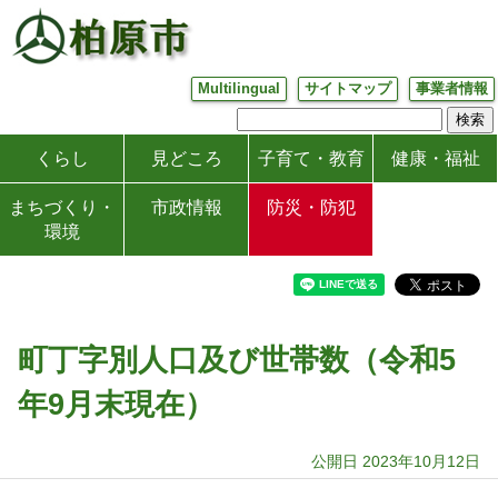
Multilingual
サイトマップ
事業者情報
くらし
見どころ
子育て・教育
健康・福祉
まちづくり・
市政情報
防災・防犯
環境
町丁字別人口及び世帯数（令和5
年9月末現在）
公開日 2023年10月12日