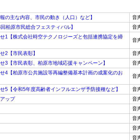
報の主な内容、市民の動き（人口）など】
音
3回柏原市民総合フェスティバル】
音
せ1【株式会社時空テクノロジーズと包括連携協定を締
音
せ2【市民表彰】
音
せ3【市民表彰、柏原市地域応援キャンペーン】
音
せ4【柏原市公共施設等再編整備基本計画の成案化のお
音
せ5【令和5年度高齢者インフルエンザ予防接種など】
音
アップ
音
音
音
音
音