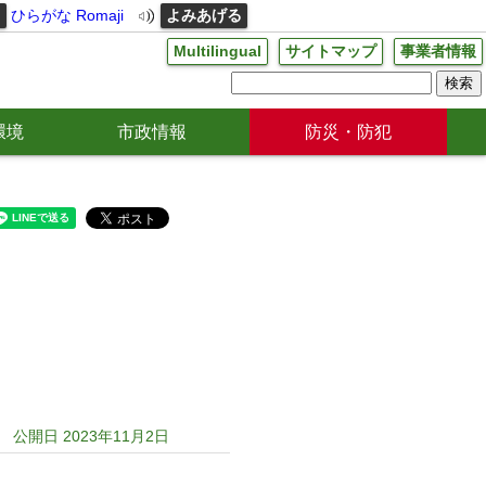
る
ひらがな
Romaji
よみあげる
Multilingual
サイトマップ
事業者情報
環境
市政情報
防災・防犯
公開日 2023年11月2日