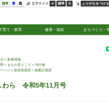
標準
青
黒
文字サイズ
小
標準
大
ふりがなをつけ
子育て・教育
健康・福祉
まちづくり・
区分
新着情報
分野
まちの見どころ
刊行物
ページ
政策推進部
秘書広報課
わら 令和5年11月号