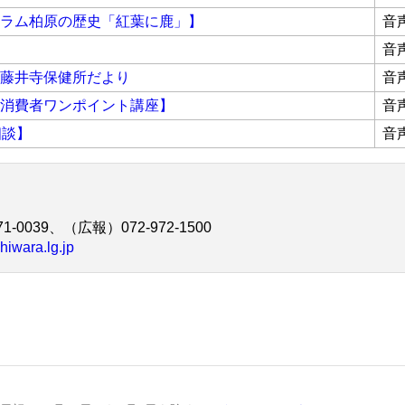
ラム柏原の歴史「紅葉に鹿」】
音
音
藤井寺保健所だより
音
消費者ワンポイント講座】
音
相談】
音
1-0039、（広報）072-972-1500
hiwara.lg.jp