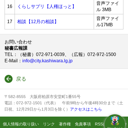
音声ファイ
16
くらしサプリ【人権ほっと】
ル 3MB
音声ファイ
17
相談【12月の相談】
ル17MB
お問い合わせ
秘書広報課
TEL
：（秘書）072-971-0039、（広報）072-972-1500
E-Mail
：
info@city.kashiwara.lg.jp
戻る
〒582-8555 大阪府柏原市安堂町1番55号
電話：072-972-1501（代表） 午前9時から午後4時30分まで（土
日祝、12月29日から1月3日を除く）
アクセスはこちら
個人情報の取り扱い
リンク
著作権
免責事項
RSSについて
ウ