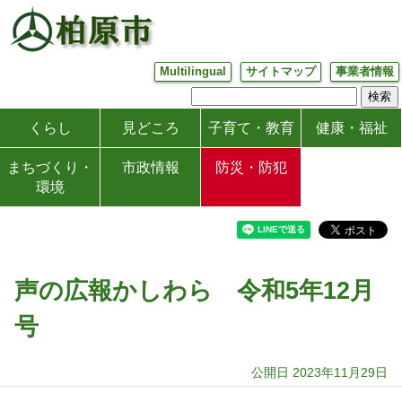
Multilingual
サイトマップ
事業者情報
くらし
見どころ
子育て・教育
健康・福祉
まちづくり・
市政情報
防災・防犯
環境
声の広報かしわら 令和5年12月
号
公開日 2023年11月29日