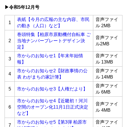
▶令和5
年12月号
表紙【今月の広報の主な内容、市民
音声ファイ
1
の動き（人口）など】
ル 2MB
巻頭特集【柏原市原動機付自転車 ご
音声ファイ
2
当地ナンバープレートデザイン決
ル2MB
定】
市からのお知らせ1【年末年始情
音声ファイ
3
報】
ル 13MB
市からのお知らせ2【財政事情の公
音声ファイ
4
表 わがまちの家計簿】
ル 14MB
音声ファイ
5
市からのお知らせ3【人権だより】
ル 6MB
市からのお知らせ4【近畿初！河川
音声ファイ
6
空間のオープン化11月1日正式決定
ル 4MB
など】
市からのお知らせ5【第3弾 柏原市
音声ファイ
7