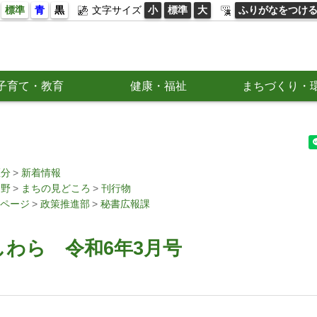
標準
青
黒
文字サイズ
小
標準
大
ふりがなをつけ
子育て・教育
健康・福祉
まちづくり・
区分
新着情報
分野
まちの見どころ
刊行物
ページ
政策推進部
秘書広報課
わら 令和6年3月号