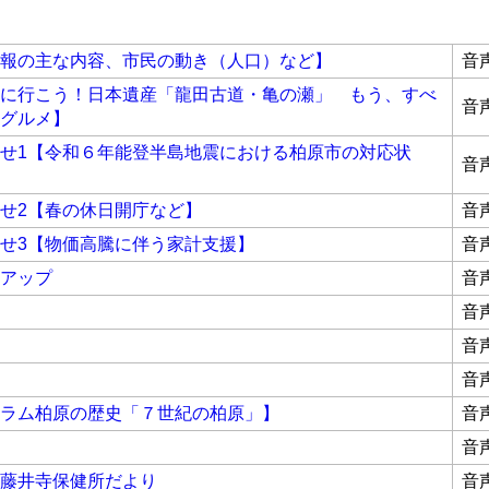
報の主な内容、市民の動き（人口）など】
音
に行こう！日本遺産「龍田古道・亀の瀬」 もう、すべ
音
グルメ】
せ1【令和６年能登半島地震における柏原市の対応状
音
せ2【春の休日開庁など】
音
せ3【物価高騰に伴う家計支援】
音
アップ
音
音
音
音
ラム柏原の歴史「７世紀の柏原」】
音
音
藤井寺保健所だより
音