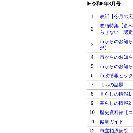
▶令和6
年3月号
1
表紙【今月の広
巻頭特集【食べ
2
らせない 認定
市からのお知ら
3
況】
4
市からのお知ら
5
市からのお知ら
6
市政情報ピック
7
まちの話題
8
暮らしの情報1
9
暮らしの情報2
10
歴史資料館【コ
11
健康ガイド
12
市立柏原病院／