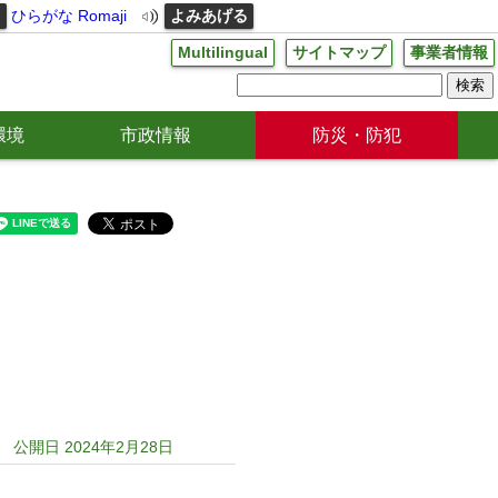
る
ひらがな
Romaji
よみあげる
Multilingual
サイトマップ
事業者情報
環境
市政情報
防災・防犯
公開日 2024年2月28日