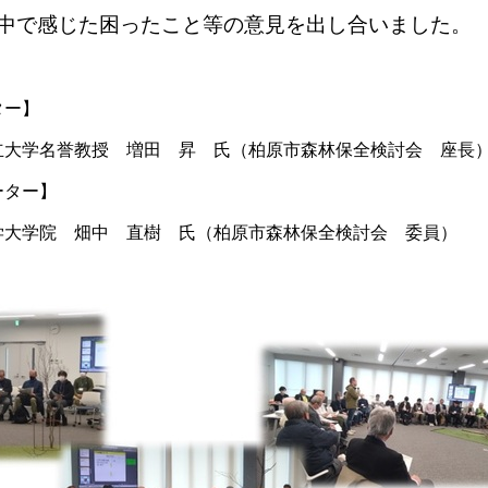
じた困ったこと等の意見を出し合いました。
ー】
教授 増田 昇 氏（柏原市森林保全検討会 座長
ター】
畑中 直樹 氏（柏原市森林保全検討会 委員）