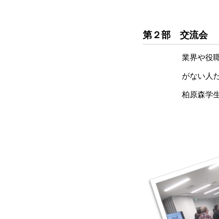
第２部 交流会
業界や役職、年齢
がない人たちとの
柏原森学生（モリ