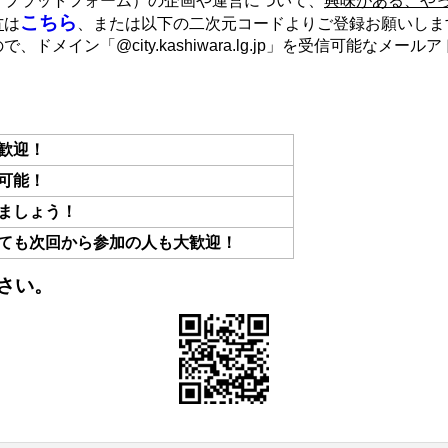
：プラットフォーム）の企画や運営について、
興味がある、や
こちら
方
は
、または以下の二次元コードよりご登録お願いしま
ドメイン「@city.kashiwara.lg.jp」を受信可能なメー
歓迎！
可能！
ましょう！
ても次回から参加の人も大歓迎！
さい。