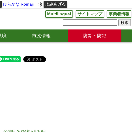
る
ひらがな
Romaji
よみあげる
Multilingual
サイトマップ
事業者情報
環境
市政情報
防災・防犯
公開日 2024年5月10日