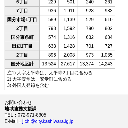
6丁目
229
501
240
261
7丁目
936
1,911
928
983
国分市場1丁目
589
1,139
529
610
2丁目
798
1,592
790
802
国分東条町
574
1,316
632
684
田辺1丁目
638
1,428
701
727
2丁目
896
2,008
973
1,035
国分地区計
13,524
27,617
13,374
14,243
注1) 大字太平寺は、太平寺2丁目に含める
2) 大字安堂は、安堂町に含める
3) 外国人登録を含む
お問い合わせ
地域連携支援課
TEL
：072-971-8305
E-Mail
：
jichi@city.kashiwara.lg.jp