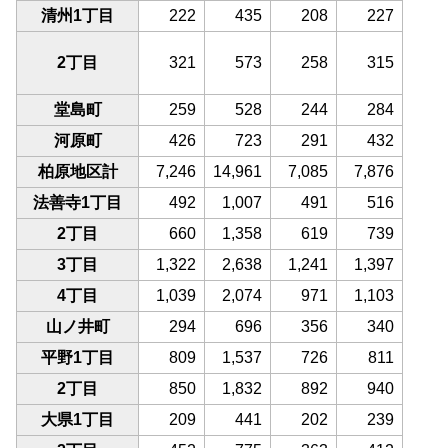
清州1丁目
222
435
208
227
2丁目
321
573
258
315
堂島町
259
528
244
284
河原町
426
723
291
432
柏原地区計
7,246
14,961
7,085
7,876
法善寺1丁目
492
1,007
491
516
2丁目
660
1,358
619
739
3丁目
1,322
2,638
1,241
1,397
4丁目
1,039
2,074
971
1,103
山ノ井町
294
696
356
340
平野1丁目
809
1,537
726
811
2丁目
850
1,832
892
940
大県1丁目
209
441
202
239