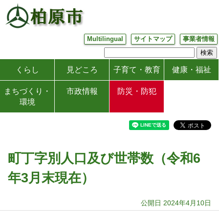
Multilingual
サイトマップ
事業者情報
くらし
見どころ
子育て・教育
健康・福祉
まちづくり・
市政情報
防災・防犯
環境
町丁字別人口及び世帯数（令和6
年3月末現在）
公開日 2024年4月10日