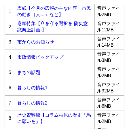
表紙【今月の広報の主な内容、市民
音声ファイ
1
の動き（人口）など】
ル2MB
巻頭特集【命を守る選択を‐防災意
音声ファイ
2
識向上計画‐】
ル12MB
音声ファイ
3
市からのお知らせ
ル14MB
音声ファイ
4
市政情報ピックアップ
ル3MB
音声ファイ
5
まちの話題
ル2MB
音声ファイ
6
暮らしの情報1
ル32MB
音声ファイ
7
暮らしの情報2
ル6MB
歴史資料館【コラム柏原の歴史「馬
音声ファイ
8
に願いを」】
ル2MB