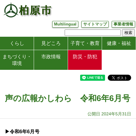
Multilingual
サイトマップ
事業者情報
くらし
見どころ
子育て・教育
健康・福祉
まちづくり・
市政情報
防災・防犯
環境
声の広報かしわら 令和6年6月号
公開日 2024年5月31日
▶令和6
年6月号