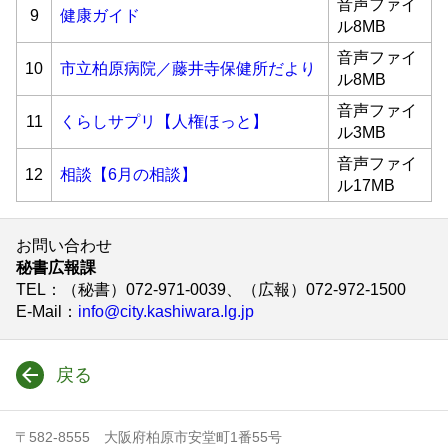
音声ファイ
9
健康ガイド
ル8MB
音声ファイ
10
市立柏原病院／藤井寺保健所だより
ル8MB
音声ファイ
11
くらしサプリ【人権ほっと】
ル3MB
音声ファイ
12
相談【6月の相談】
ル17MB
お問い合わせ
秘書広報課
TEL
：（秘書）072-971-0039、（広報）072-972-1500
E-Mail
：
info@city.kashiwara.lg.jp
戻る
〒582-8555 大阪府柏原市安堂町1番55号