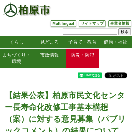
Multilingual
サイトマップ
事業者情報
くらし
見どころ
子育て・教育
健康・福祉
まちづくり・
市政情報
防災・防犯
環境
【結果公表】柏原市民文化センタ
ー長寿命化改修工事基本構想
（案）に対する意見募集（パブリ
ックコメント）の結果について