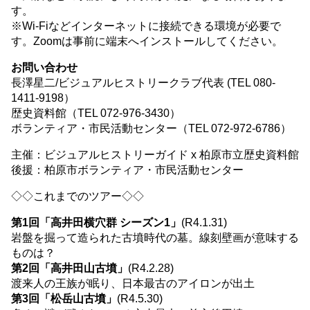
す。
※Wi-Fiなどインターネットに接続できる環境が必要で
す。Zoomは事前に端末へインストールしてください。
お問い合わせ
長澤星二/ビジュアルヒストリークラブ代表 (TEL 080-
1411-9198）
歴史資料館（TEL 072-976-3430）
ボランティア・市民活動センター（TEL 072-972-6786）
主催：ビジュアルヒストリーガイド x 柏原市立歴史資料館
後援：柏原市ボランティア・市民活動センター
◇◇これまでのツアー◇◇
第1回「高井田横穴群 シーズン1」
(R4.1.31)
岩盤を掘って造られた古墳時代の墓。線刻壁画が意味する
ものは？
第2回「高井田山古墳」
(R4.2.28)
渡来人の王族が眠り、日本最古のアイロンが出土
第3回「松岳山古墳」
(R4.5.30)