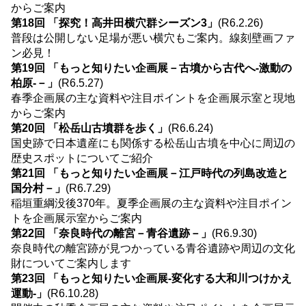
からご案内
第18回 「探究！高井田横穴群シーズン3」
(R6.2.26)
普段は公開しない足場が悪い横穴もご案内。線刻壁画ファ
ン必見！
第19回 「もっと知りたい企画展－古墳から古代へ-激動の
柏原-－」
(R6.5.27)
春季企画展の主な資料や注目ポイントを企画展示室と現地
からご案内
第20回 「松岳山古墳群を歩く」
(R6.6.24)
国史跡で日本遺産にも関係する松岳山古墳を中心に周辺の
歴史スポットについてご紹介
第21回 「もっと知りたい企画展－江戸時代の列島改造と
国分村－」
(R6.7.29)
稲垣重綱没後370年。夏季企画展の主な資料や注目ポイン
トを企画展示室からご案内
第22回 「奈良時代の離宮－青谷遺跡－」
(R6.9.30)
奈良時代の離宮跡が見つかっている青谷遺跡や周辺の文化
財についてご案内します
第23回 「もっと知りたい企画展-変化する大和川つけかえ
運動-」
(R6.10.28)