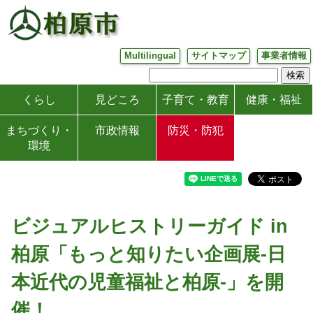
Multilingual
サイトマップ
事業者情報
くらし
見どころ
子育て・教育
健康・福祉
まちづくり・
市政情報
防災・防犯
環境
ビジュアルヒストリーガイド in
柏原「もっと知りたい企画展-日
本近代の児童福祉と柏原-」を開
催！