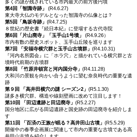
多くの謎が残されている市内最大の前方後円墳
第4回「智識寺跡」
(R4.6.27)
東大寺大仏のモデルとなった智識寺の仏像とは？
第5回「鳥坂寺跡」
(R4.7.25)
８世紀の歴史書『続日本紀』に登場する古代寺院
第6回「片山廃寺」「玉手山1号墳」
(R4.9.26）
市内有数の歴史スポット、玉手山丘陵を巡ります
第7回 「安福寺横穴群と玉手山古墳群」
(R4.10.31)
『河内名所図会』に「ホラ穴」と描かれている横穴群と古
墳時代前期の古墳群
第8回 「竹原井頓宮と河内国分寺」
(R4.11.28)
大和川の景観を向かい合うように望む奈良時代の重要な遺
跡
第９回 「高井田横穴の謎 シーズン2」
(R5.1.30)
謎多き横穴群。構造や線刻壁画に改めて注目します！
第10回 「田辺遺跡と田辺廃寺」
(R5.2.27)
国分地区に広がる田辺遺跡と国史跡の田辺廃寺を紹介しま
す
第11回 「百済の王族が眠る？高井田山古墳」
(R5.5.29)
開催中の春季企画展に関連して市内の重要な古墳である高
井田山古墳を紹介します