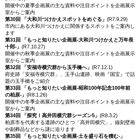
開催中の夏季企画展の主な資料や注目ポイントを企画展示
室からご案内
第30回 「大和川つけかえスポットをめぐる」
(R7.9.29)
市内にある大和川つけかえに関係するスポットをご案内し
ます
第31回 「もっと知りたい企画展-大和川つけかえと万年長
十郎-」
(R7.10.27)
開催中の秋季企画展の主な資料や注目ポイントを企画展示
室からご案内
第32回 「安福寺横穴群から玉手橋へ」
(R7.12.1)
府史跡「安福寺横穴群」、玉手山遺跡、映画『国宝』で話
題の玉手橋をご紹介
第33回 「もっと知りたい企画展-昭和100年記念100年前
の柏原-」
(R8.1.26)
開催中の冬季企画展の主な資料や注目ポイントを企画展示
室からご案内
第34回 「探究！高井田横穴群シーズン5」
(R8.3.2)
柏原市を代表する遺跡のひとつ「高井田横穴」。線刻壁画
や副葬品などから謎に迫ります
第35回 「もっと知りたい企画展-土を盛り石を積む-」