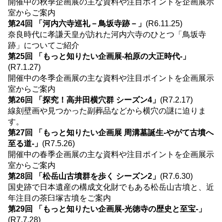
開催中の秋季企画展の主な資料や注目ポイントを企画展示
室からご案内
第24回 「河内六寺巡礼－鳥坂寺跡－」
(R6.11.25)
奈良時代に孝謙天皇が訪れた河内六寺のひとつ「鳥坂寺
跡」についてご紹介
第25回 「もっと知りたい企画展-柏原の大正時代-」
(R7.1.27)
開催中の冬季企画展の主な資料や注目ポイントを企画展示
室からご案内
第26回 「探究！高井田横穴群 シーズン4」
(R7.2.17)
線刻壁画や見つかった副葬品などから横穴の謎に迫りま
す。
第27回 「もっと知りたい企画展 周溝墓誕生-やがて古墳へ
至る道-」
(R7.5.26)
開催中の春季企画展の主な資料や注目ポイントを企画展示
室からご案内
第28回 「松岳山古墳群を歩く シーズン2」
(R7.6.30)
国史跡で日本遺産の構成文化財でもある松岳山古墳と、近
年注目の茶臼塚古墳をご案内
第29回 「もっと知りたい企画展-光徳寺の歴史と至宝-」
(R7.7.28)