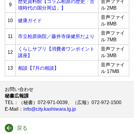
歴史資料館【コラム柏原の歴史「古
音声ファイ
9
墳時代の国分周辺」】
ル 2MB
音声ファイ
10
健康ガイド
ル 8MB
音声ファイ
11
市立柏原病院／藤井寺保健所だより
ル 7MB
くらしサプリ【消費者ワンポイント
音声ファイ
12
講座】
ル 3MB
音声ファイ
13
相談【7月の相談】
ル 17MB
お問い合わせ
秘書広報課
TEL
：（秘書）072-971-0039、（広報）072-972-1500
E-Mail
：
info@city.kashiwara.lg.jp
戻る