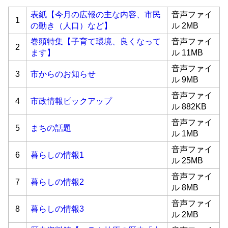
表紙【今月の広報の主な内容、市民
音声ファイ
1
の動き（人口）など】
ル 2MB
巻頭特集【子育て環境、良くなって
音声ファイ
2
ます】
ル 11MB
音声ファイ
3
市からのお知らせ
ル 9MB
音声ファイ
4
市政情報ピックアップ
ル 882KB
音声ファイ
5
まちの話題
ル 1MB
音声ファイ
6
暮らしの情報1
ル 25MB
音声ファイ
7
暮らしの情報2
ル 8MB
音声ファイ
8
暮らしの情報3
ル 2MB