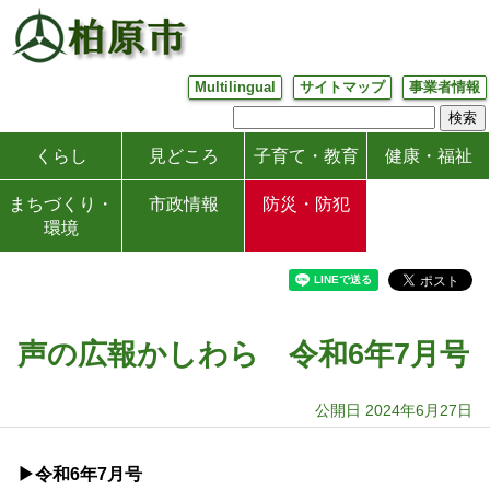
Multilingual
サイトマップ
事業者情報
くらし
見どころ
子育て・教育
健康・福祉
まちづくり・
市政情報
防災・防犯
環境
声の広報かしわら 令和6年7月号
公開日 2024年6月27日
▶令和6
年7月号