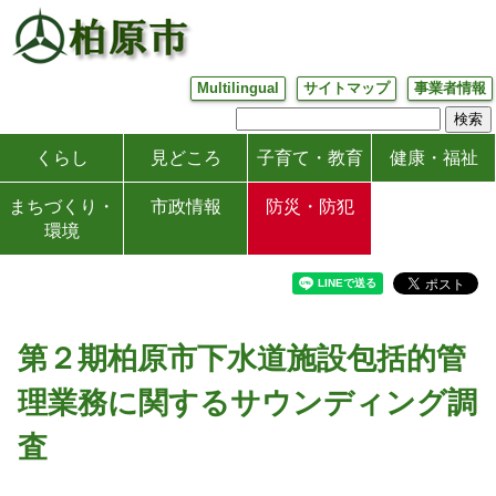
Multilingual
サイトマップ
事業者情報
くらし
見どころ
子育て・教育
健康・福祉
まちづくり・
市政情報
防災・防犯
環境
第２期柏原市下水道施設包括的管
理業務に関するサウンディング調
査