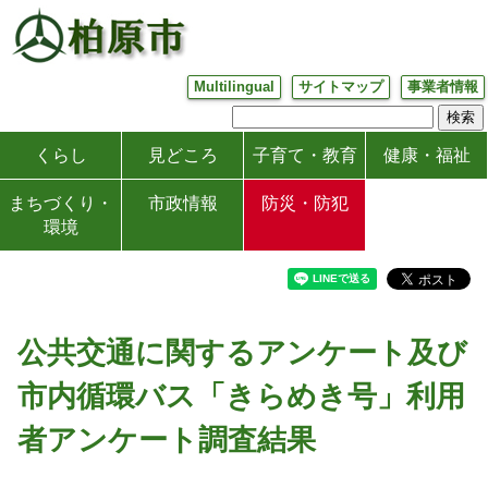
Multilingual
サイトマップ
事業者情報
くらし
見どころ
子育て・教育
健康・福祉
まちづくり・
市政情報
防災・防犯
環境
公共交通に関するアンケート及び
市内循環バス「きらめき号」利用
者アンケート調査結果