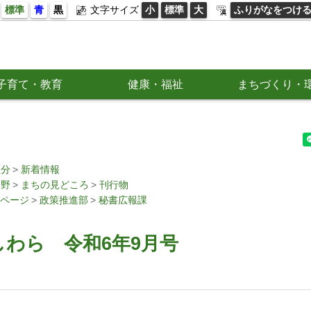
標準
青
黒
文字サイズ
小
標準
大
ふりがなをつけ
子育て・教育
健康・福祉
まちづくり・
区分
新着情報
分野
まちの見どころ
刊行物
ページ
政策推進部
秘書広報課
わら 令和6年9月号