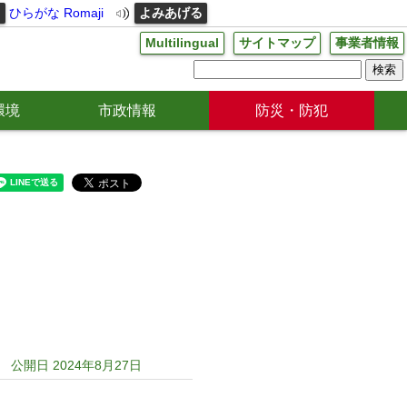
る
ひらがな
Romaji
よみあげる
Multilingual
サイトマップ
事業者情報
環境
市政情報
防災・防犯
公開日 2024年8月27日