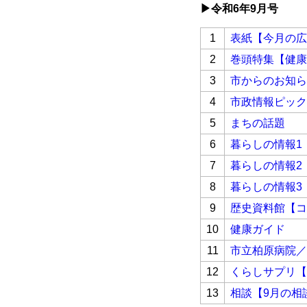
▶令和6
年9月号
1
表紙【今月の広
2
巻頭特集【健康
3
市からのお知ら
4
市政情報ピック
5
まちの話題
6
暮らしの情報1
7
暮らしの情報2
8
暮らしの情報3
9
歴史資料館【コ
10
健康ガイド
11
市立柏原病院／
12
くらしサプリ【
13
相談【9月の相