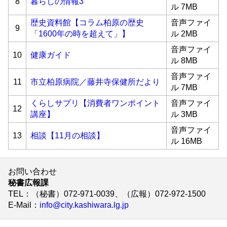
8
暮らしの情報3
ル 7MB
歴史資料館【コラム柏原の歴史
音声ファイ
9
「1600年の時を超えて」】
ル 2MB
音声ファイ
10
健康ガイド
ル 8MB
音声ファイ
11
市立柏原病院／藤井寺保健所だより
ル 7MB
くらしサプリ【消費者ワンポイント
音声ファイ
12
講座】
ル 3MB
音声ファイ
13
相談【11月の相談】
ル 16MB
お問い合わせ
秘書広報課
TEL
：（秘書）072-971-0039、（広報）072-972-1500
E-Mail
：
info@city.kashiwara.lg.jp