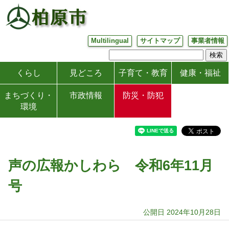
Multilingual
サイトマップ
事業者情報
くらし
見どころ
子育て・教育
健康・福祉
まちづくり・
市政情報
防災・防犯
環境
声の広報かしわら 令和6年11月
号
公開日 2024年10月28日