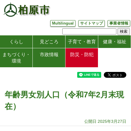
Multilingual
サイトマップ
事業者情報
くらし
見どころ
子育て・教育
健康・福祉
まちづくり・
市政情報
防災・防犯
環境
年齢男女別人口（令和7年2月末現
在）
公開日 2025年3月27日