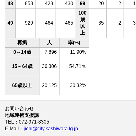
48
858
428
430
99
20
2
1
100
歳
49
929
464
465
35
2
3
以
上
再掲
人
率(%)
0～14歳
7,896
11.90%
15～64歳
36,306
54.71％
65歳以上
20,125
30.32%
お問い合わせ
地域連携支援課
TEL
：072-971-8305
E-Mail
：
jichi@city.kashiwara.lg.jp