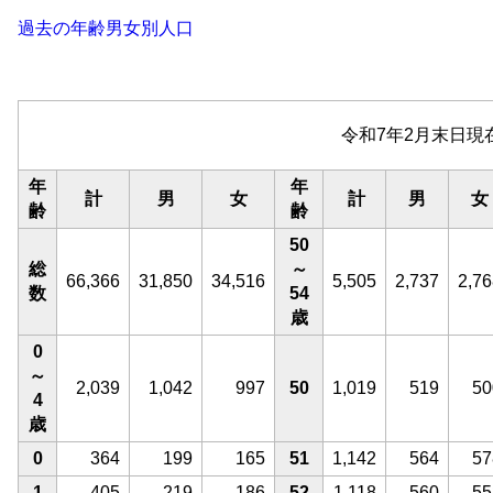
過去の年齢男女別人口
令和7年2月末日現
年
年
計
男
女
計
男
女
齢
齢
50
総
～
66,366
31,850
34,516
5,505
2,737
2,76
数
54
歳
0
～
2,039
1,042
997
50
1,019
519
50
4
歳
0
364
199
165
51
1,142
564
57
1
405
219
186
52
1,118
560
55