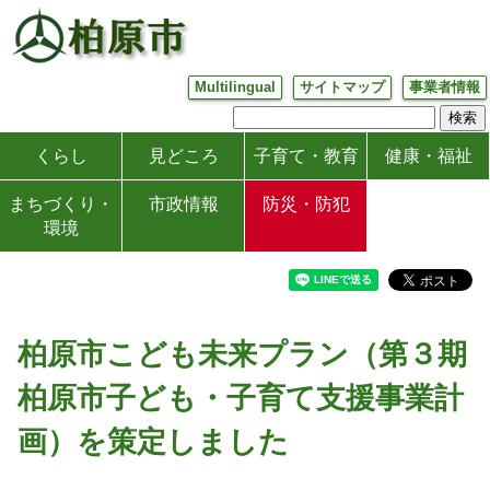
Multilingual
サイトマップ
事業者情報
くらし
見どころ
子育て・教育
健康・福祉
まちづくり・
市政情報
防災・防犯
環境
柏原市こども未来プラン（第３期
柏原市子ども・子育て支援事業計
画）を策定しました