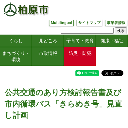
Multilingual
サイトマップ
事業者情報
くらし
見どころ
子育て・教育
健康・福祉
まちづくり・
市政情報
防災・防犯
環境
公共交通のあり方検討報告書及び
市内循環バス「きらめき号」見直
し計画