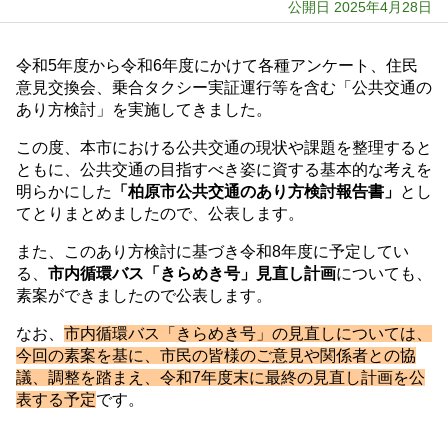
公開日 2025年4月28日
令和5年度から令和6年度にかけて各種アンケート、住民
意見交換会、乗合タクシー実証運行等を含む「公共交通の
あり方検討」を実施してきました。
この度、本市における公共交通の現状や課題を整理すると
ともに、公共交通の目指すべき姿に資する基本的な考えを
明らかにした
「柏原市公共交通のあり方検討報告書」
とし
てとりまとめましたので、公表します。
また、このあり方検討に基づき令和8年度に予定してい
る、
市内循環バス「きらめき号」見直し計画
についても、
素案ができましたので公表します。
なお、
市内循環バス「きらめき号」の見直しについては、
今回の素案を基に、市民の皆様のご意見や関係者との協
議、調整を踏まえ、令和7年度末に最終の見直し計画を公
表する予定
です。