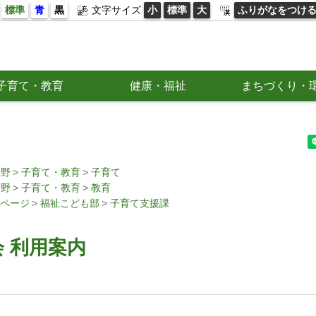
標準
青
黒
文字サイズ
小
標準
大
ふりがなをつけ
子育て・教育
健康・福祉
まちづくり・
分野
子育て・教育
子育て
分野
子育て・教育
教育
ページ
福祉こども部
子育て支援課
 利用案内