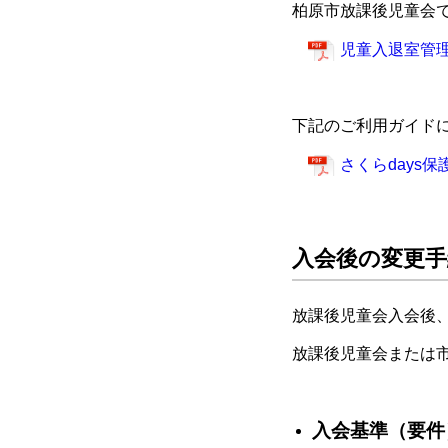
柏原市放課後児童会
児童入退室管
下記のご利用ガイド
さくらdays
入会後の変更手
放課後児童会入会後
放課後児童会または
入会基準（要件