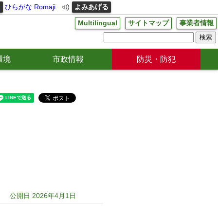
る
ひらがな
Romaji
よみあげる
Multilingual
サイトマップ
事業者情報
環境
市政情報
防災・防犯
公開日 2026年4月1日