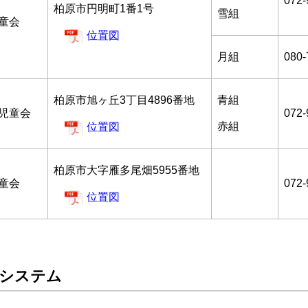
072-
柏原市円明町1番1号
雪組
童会
位置図
月組
080-
柏原市旭ヶ丘3丁目4896番地
青組
児童会
072-
赤組
位置図
柏原市大字雁多尾畑5955番地
童会
072-
位置図
理システム