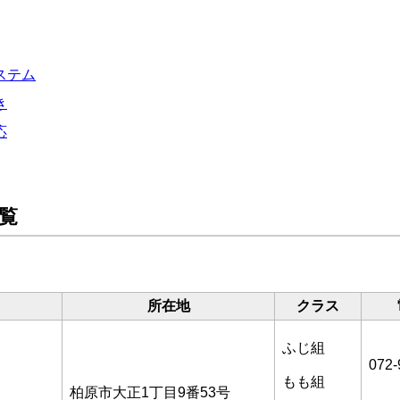
ステム
き
応
覧
所在地
クラス
ふじ組
072-
もも組
柏原市大正1丁目9番53号