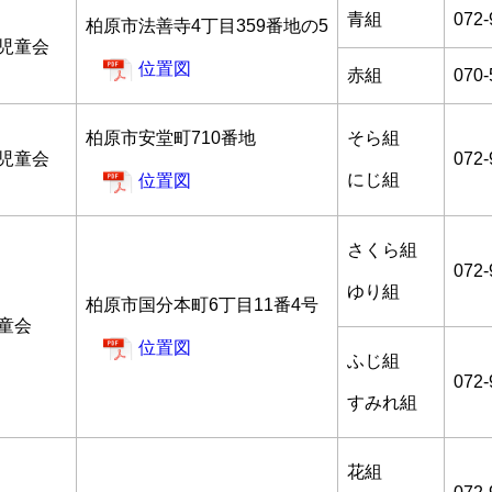
青組
072-
柏原市法善寺4丁目359番地の5
児童会
位置図
赤組
070-
柏原市安堂町710番地
そら組
児童会
072-
にじ組
位置図
さくら組
072-
ゆり組
柏原市国分本町6丁目11番4号
童会
位置図
ふじ組
072-
すみれ組
花組