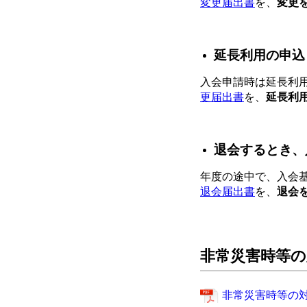
変更届出書
を、
変更
延長利用の申込
入会申請時は延長利
更届出書
を、
延長利
退会するとき、
年度の途中で、入会
退会届出書
を、
退会
非常災害時等の
非常災害時等の