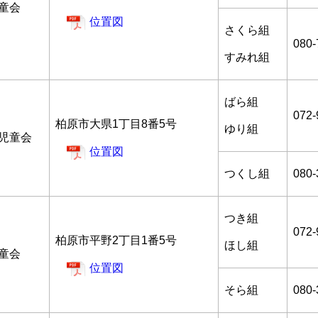
童会
位置図
さくら組
080
すみれ組
ばら組
072-
柏原市大県1丁目8番5号
ゆり組
後児童会
位置図
つくし組
080-
つき組
072-
柏原市平野2丁目1番5号
ほし組
童会
位置図
そら組
080-