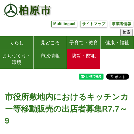
Multilingual
サイトマップ
事業者情報
くらし
見どころ
子育て・教育
健康・福祉
まちづくり・
市政情報
防災・防犯
環境
市役所敷地内におけるキッチンカ
ー等移動販売の出店者募集R7.7～
9