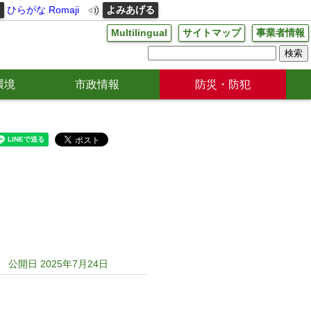
る
ひらがな
Romaji
よみあげる
Multilingual
サイトマップ
事業者情報
環境
市政情報
防災・防犯
公開日 2025年7月24日