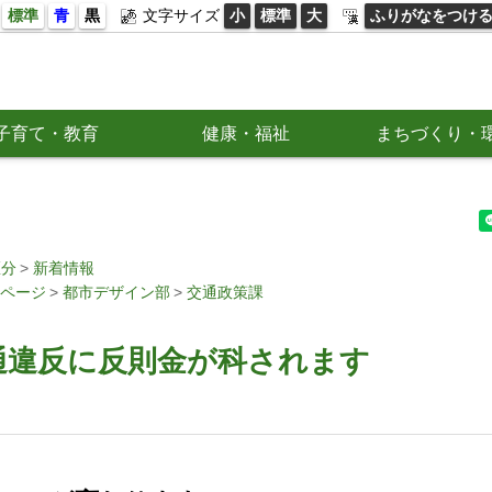
標準
青
黒
文字サイズ
小
標準
大
ふりがなをつけ
子育て・教育
健康・福祉
まちづくり・
区分
新着情報
ページ
都市デザイン部
交通政策課
通違反に反則金が科されます