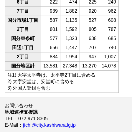
6丁目
222
474
225
249
7丁目
939
1,882
920
962
国分市場1丁目
587
1,135
527
608
2丁目
801
1,592
805
787
国分東条町
577
1,323
638
685
田辺1丁目
656
1,447
707
740
2丁目
884
1,954
947
1,007
国分地区計
13,581
27,348
13,270
14,078
注1) 大字太平寺は、太平寺2丁目に含める
2) 大字安堂は、安堂町に含める
3) 外国人登録を含む
お問い合わせ
地域連携支援課
TEL
：072-971-8305
E-Mail
：
jichi@city.kashiwara.lg.jp