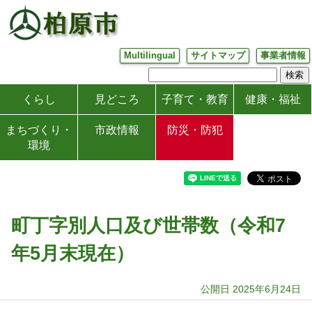
Multilingual
サイトマップ
事業者情報
くらし
見どころ
子育て・教育
健康・福祉
まちづくり・
市政情報
防災・防犯
環境
町丁字別人口及び世帯数（令和7
年5月末現在）
公開日 2025年6月24日