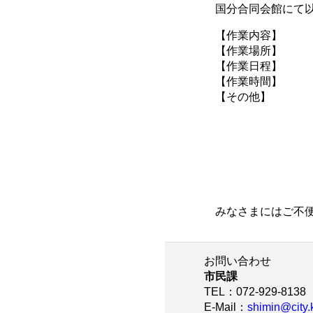
国分合同会館にて以
【作業内容】 電
【作業場所】 国分
【作業日程】 令
【作業時間】 午
【その他】 駐車
お車でお越し
作業中の電話
お電話は繋が
なお、電話機交
みなさまにはご不便
お問い合わせ
市民課
TEL
：072-929-8138
E-Mail
：
shimin@city.