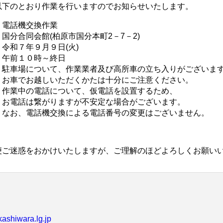
下のとおり作業を行いますのでお知らせいたします。
話機交換作業
合同会館(柏原市国分本町2－7－2)
和７年９月９日(火)
前１０時～終日
場について、作業業者及び高所車の立ち入りがございま
いただくかたは十分にご注意ください。
について、仮電話を設置するため、
りますが不安定な場合がございます。
換による電話番号の変更はございません。
ご迷惑をおかけいたしますが、ご理解のほどよろしくお願い
kashiwara.lg.jp