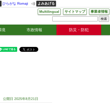
る
ひらがな
Romaji
よみあげる
Multilingual
サイトマップ
事業者情報
環境
市政情報
防災・防犯
公開日 2025年8月21日