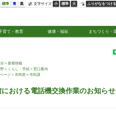
標準
青
黒
文字サイズ
小
標準
大
ふりがなをつけ
子育て・教育
健康・福祉
まちづくり・
区分
新着情報
分野
くらし・手続
窓口案内
ページ
市民部
市民課
館における電話機交換作業のお知らせ