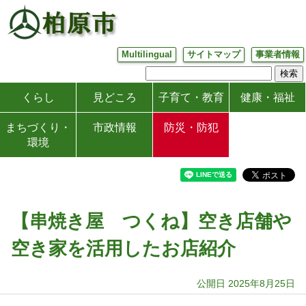
Multilingual
サイトマップ
事業者情報
くらし
見どころ
子育て・教育
健康・福祉
まちづくり・
市政情報
防災・防犯
環境
【串焼き屋 つくね】空き店舗や
空き家を活用したお店紹介
公開日 2025年8月25日