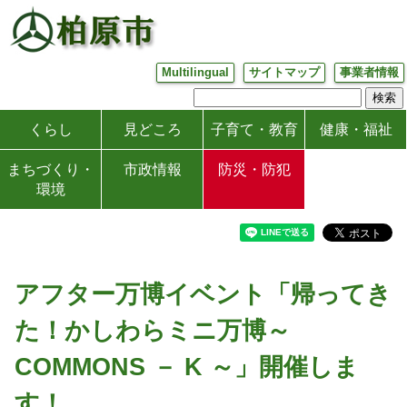
Multilingual
サイトマップ
事業者情報
くらし
見どころ
子育て・教育
健康・福祉
まちづくり・
市政情報
防災・防犯
環境
アフター万博イベント「帰ってき
た！かしわらミニ万博～
COMMONS － K ～」開催しま
す！