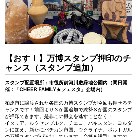
【おす！】万博スタンプ押印のチ
ャンス（スタンプ追加）
スタンプ配置場所：市役所前河川敷緑地公園内（同日開
催：「CHEER FAMILY★フェスタ」会場内）
柏原市に譲渡された各国の万博スタンプが今回も押せるチ
ャンスです！前回より３か国追加で総勢８か国のスタンプ
が押印できます。是非この機会を逃すことなく！！
イタリア、ルクセンブルク、チェコ、パキスタン、ヨルダ
ンに加え、新たにバチカン市国、ウクライナ、ポルトガル
の万博スタンプが追加しています。台紙を設置しますの