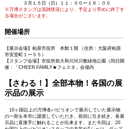
３月１５日（日）１１：００ー１６：００
※万博スタンプは混雑状況により、予定より早めに終了す
る場合がございます。
開催場所
【展示会場】柏原市役所 本館１階 （住所：大阪府柏原
市安堂町１ー５５）
【スタンプ会場】市役所前大和川河川敷緑地公園（同日開
催：「CHEER FAMILY★フェスタ」会場内
【さわる！】全部本物！各国の展
示品の展示
10ヶ国以上の万博各パビリオンで展示していた展示物
の一部を本市に譲渡していただき、前回に引き続き、各展
示品に直接手に触れることが出来ます。また今回は、20
か国以上のパビリオンスタッフの衣装やTシャツ、グッズ