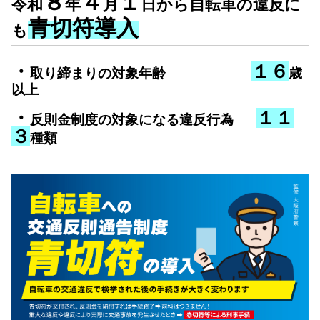
８
４
１
令和
年
月
日から自転車の違反に
青切符導入
も
・
１６
取り締まりの対象年齢
歳
以上
・
１１
反則金制度の対象になる違反行為
３
種類