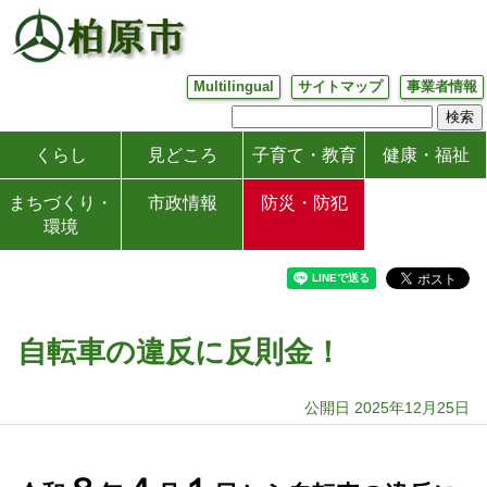
Multilingual
サイトマップ
事業者情報
くらし
見どころ
子育て・教育
健康・福祉
まちづくり・
市政情報
防災・防犯
環境
自転車の違反に反則金！
公開日 2025年12月25日