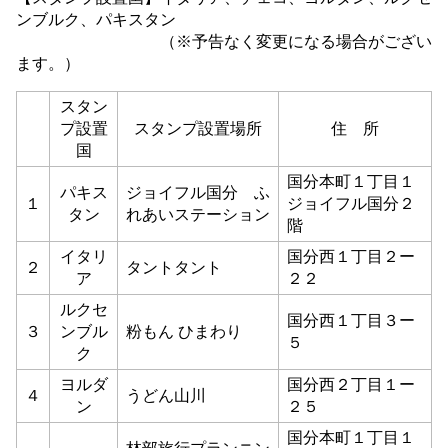
ンブルク、パキスタン
（※予告なく変更になる場合がござい
ます。）
スタン
プ設置
スタンプ設置場所
住 所
国
国分本町１丁目１
パキス
ジョイフル国分 ふ
１
ジョイフル国分２
タン
れあいステーション
階
イタリ
国分西１丁目２ー
２
タントタント
ア
２２
ルクセ
国分西１丁目３ー
３
ンブル
粉もん ひまわり
５
ク
ヨルダ
国分西２丁目１ー
４
うどん山川
ン
２５
国分本町１丁目１