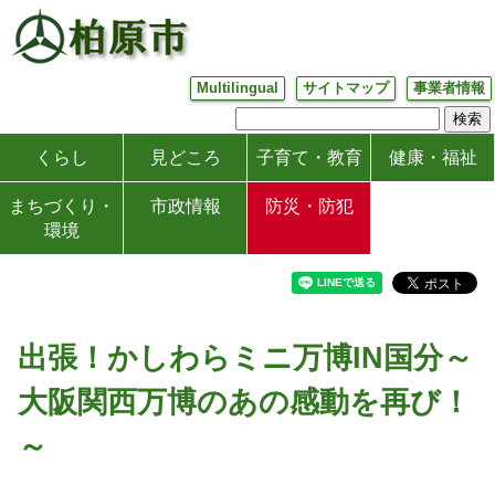
Multilingual
サイトマップ
事業者情報
くらし
見どころ
子育て・教育
健康・福祉
まちづくり・
市政情報
防災・防犯
環境
出張！かしわらミニ万博IN国分～
大阪関西万博のあの感動を再び！
～