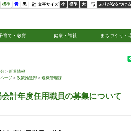
標準
青
黒
文字サイズ
小
標準
大
ふりがなをつけ
子育て・教育
健康・福祉
まちづくり・
区分
新着情報
ページ
政策推進部
危機管理課
局会計年度任用職員の募集について