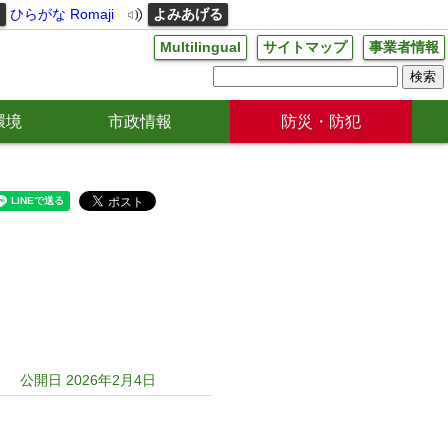
る
ひらがな
Romaji
よみあげる
Multilingual
サイトマップ
事業者情報
環境
市政情報
防災・防犯
公開日 2026年2月4日