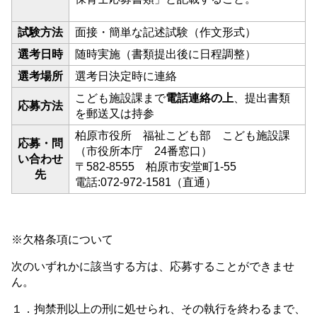
試験方法
面接・簡単な記述試験（作文形式）
選考日時
随時実施（書類提出後に日程調整）
選考場所
選考日決定時に連絡
こども施設課まで
電話連絡の上
、提出書類
応募方法
を郵送又は持参
柏原市役所 福祉こども部 こども施設課
応募・問
（市役所本庁 24番窓口）
い合わせ
〒582-8555 柏原市安堂町1-55
先
電話:072-972-1581（直通）
※欠格条項について
次のいずれかに該当する方は、応募することができませ
ん。
１．拘禁刑以上の刑に処せられ、その執行を終わるまで、