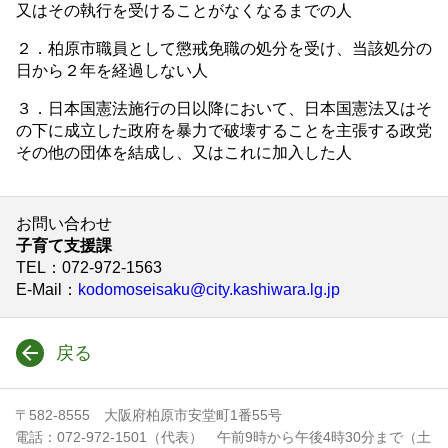
又はその執行を受けることがなくなるまでの人
２．柏原市職員として懲戒免職の処分を受け、当該処分の
日から２年を経過しない人
３．日本国憲法施行の日以降において、日本国憲法又はそ
の下に成立した政府を暴力で破壊することを主張する政党
その他の団体を結成し、又はこれに加入した人
お問い合わせ
子育て支援課
TEL
：072-972-1563
E-Mail
：
kodomoseisaku@city.kashiwara.lg.jp
戻る
〒582-8555 大阪府柏原市安堂町1番55号
電話：072-972-1501（代表） 午前9時から午後4時30分まで（土