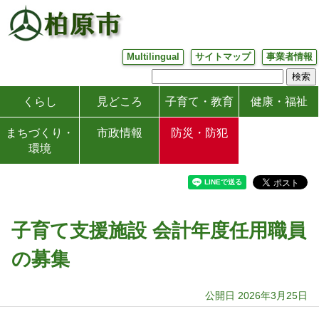
Multilingual
サイトマップ
事業者情報
くらし
見どころ
子育て・教育
健康・福祉
まちづくり・
市政情報
防災・防犯
環境
子育て支援施設 会計年度任用職員
の募集
公開日 2026年3月25日