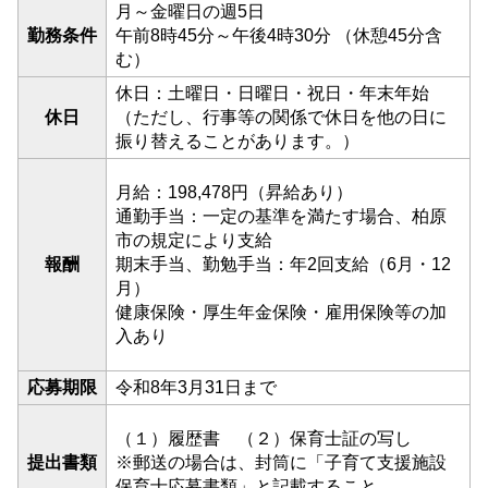
月～金曜日の週5日
勤務条件
午前8時45分～午後4時30分 （休憩45分含
む）
休日：土曜日・日曜日・祝日・年末年始
休日
（ただし、行事等の関係で休日を他の日に
振り替えることがあります。）
月給：198,478円（昇給あり）
通勤手当：一定の基準を満たす場合、柏原
市の規定により支給
報酬
期末手当、勤勉手当：年2回支給（6月・12
月）
健康保険・厚生年金保険・雇用保険等の加
入あり
応募期限
令和8年3月31日まで
（１）履歴書 （２）保育士証の写し
提出書類
※郵送の場合は、封筒に「子育て支援施設
保育士応募書類」と記載すること。