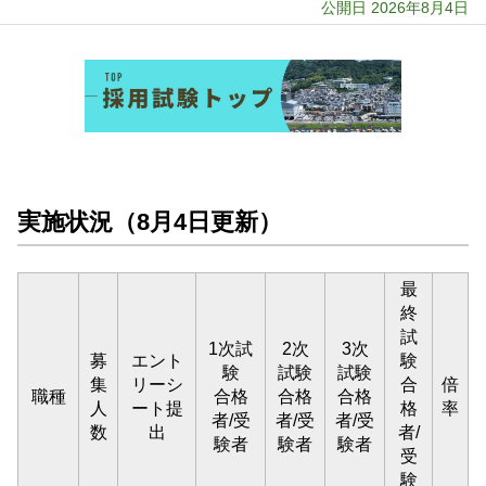
公開日 2026年8月4日
実施状況（8月4日更新）
最
終
試
1次試
2次
3次
募
エント
験
験
試験
試験
集
リーシ
合
倍
職種
合格
合格
合格
人
ート提
格
率
者/受
者/受
者/受
数
出
者/
験者
験者
験者
受
験