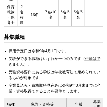
保育
2
教諭
名
7名/10
5名/6
5名/5
13名
・保
程
名
名
名
育士
度
募集職種
採用予定日は令和9年4月1日です。
受験ができる職種はいずれか一つのみです（
併願はで
きません
）。
受験資格要件にある学校は学校教育法で定められてい
るものが対象です。
卒業見込み・資格取得見込みは令和9年3月末までに卒
業・資格取得できることを要件とします。
募集
職種
免許・資格等
年齢
人数