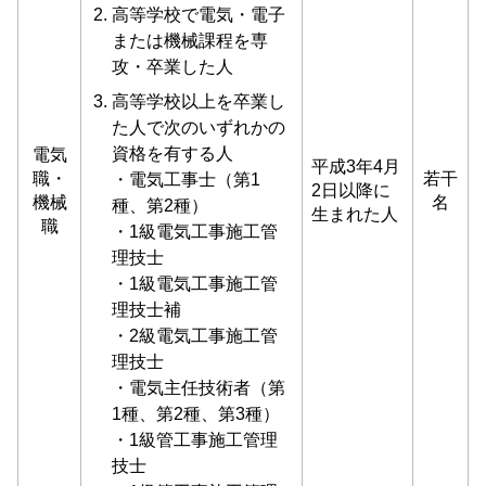
高等学校で電気・電子
または機械課程を専
攻・卒業した⼈
高等学校以上を卒業し
た人で次のいずれかの
資格を有する人
電気
平成3年4月
職・
若干
・電気工事士（第1
2日以降に
機械
名
種、第2種）
生まれた人
職
・1級電気工事施工管
理技士
・1級電気工事施工管
理技士補
・2級電気工事施工管
理技士
・電気主任技術者（第
1種、第2種、第3種）
・1級管工事施工管理
技士