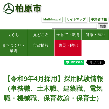
Multilingual
サイトマップ
事業者情報
くらし
見どころ
子育て・教育
健康・福祉
まちづくり・
市政情報
防災・防犯
環境
【令和9年4月採用】採用試験情報
（事務職、土木職、建築職、電気
職・機械職、保育教諭・保育士）