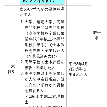
ることとなります。
次のいずれかの要件を満
たす人
⼤学、短期⼤学、高等
専門学校⼜は専門学校
若干
（高等学校を卒業し修
名
業年限2年以上の専門
学校に限る）で土木課
程を専攻・卒業した⼈
（卒業⾒込み含む）
高等学校で土木課程を
平成3年4月
土木
専攻・卒業した⼈
2日以降に
職B
高等学校以上を卒業し
生まれた人
た⼈で申込日現在、既
に次のいずれかの資格
を有する⼈
・1級土木施⼯管理技
士