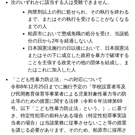
次のいずれかに該当する人は受験できません。
拘禁刑以上の刑に処せられ、その執行を終わる
まで、またはその執行を受けることがなくなる
までの人
柏原市において懲戒免職の処分を受け、当該処
分の日から2年を経過しない人
日本国憲法施行の日以後において、日本国憲法
またはその下に成立した政府を暴力で破壊する
ことを主張する政党その他の団体を結成し、ま
たはこれに加入した人
「こども性暴力防止法」への対応について
令和8年12月25日までに施行予定の「学校設置者等及
び民間教育保育等事業者による児童対象性暴力等の防
止等のための措置に関する法律（令和６年法律第69
号。以下「こども性暴力防止法」という。）」に基づ
き、特定性犯罪の前科がある場合（特定性犯罪事実該
当者の場合）は当該業務に従事させないこと等の措置
を講じる必要があります。そのため、柏原市に採用さ