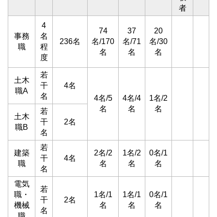
者
4
74
37
20
事務
名
236名
名/170
名/71
名/30
職
程
名
名
名
度
若
土木
干
4名
職A
名
4名/5
4名/4
1名/2
名
名
名
若
土木
干
2名
職B
名
若
建築
2名/2
1名/2
0名/1
干
4名
職
名
名
名
名
電気
若
職・
1名/1
1名/1
0名/1
干
2名
機械
名
名
名
名
職