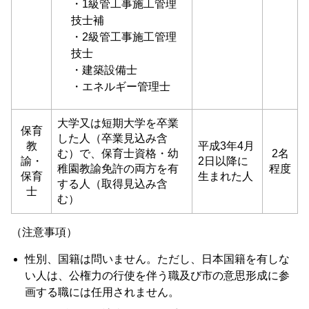
・1級管工事施工管理
技士補
・2級管工事施工管理
技士
・建築設備士
・エネルギー管理士
⼤学⼜は短期⼤学を卒業
保育
した⼈（卒業⾒込み含
教
平成3年4月
む）で、保育士資格・幼
2名
諭・
2日以降に
稚園教諭免許の両方を有
程度
保育
生まれた人
する⼈（取得⾒込み含
士
む）
（注意事項）
性別、国籍は問いません。ただし、日本国籍を有しな
い人は、公権力の行使を伴う職及び市の意思形成に参
画する職には任用されません。