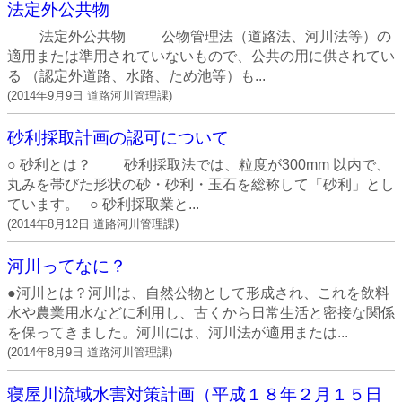
法定外公共物
法定外公共物 公物管理法（道路法、河川法等）の
適用または準用されていないもので、公共の用に供されてい
る （認定外道路、水路、ため池等）も...
(
2014年9月9日
道路河川管理課
)
砂利採取計画の認可について
○ 砂利とは？ 砂利採取法では、粒度が300mm 以内で、
丸みを帯びた形状の砂・砂利・玉石を総称して「砂利」とし
ています。 ○ 砂利採取業と...
(
2014年8月12日
道路河川管理課
)
河川ってなに？
●河川とは？河川は、自然公物として形成され、これを飲料
水や農業用水などに利用し、古くから日常生活と密接な関係
を保ってきました。河川には、河川法が適用または...
(
2014年8月9日
道路河川管理課
)
寝屋川流域水害対策計画（平成１８年２月１５日