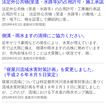
法定外公共物(里道・水路等)の占用許可・施工承認
法定外公共物（里道・水路等）の占用許可・工事施行承認
占用許可とは 法定外公共物（里道・水路等）の敷地・上
空・地下に、物を設置して継続的に使...
(
2018年4月1日
道路河川管理課
)
側溝・雨水ますの清掃にご協力ください。
近年ゲリラ豪雨などの発生により、水害が増えています。
市では大雨に備え、側溝や雨水ますの点検に努めています
が、市内全域を行うことは大変難しい状況です。側...
(
2015年6月1日
道路河川管理課
)
『寝屋川流域水害対策計画』を変更しました。
（平成２６年８月５日策定）
寝屋川流域については特定都市河川浸水被害対策法に基づく
流域水害対策計画を平成１８年２月１５日に策定しました
が、このたび、流域における下水道の雨水ポンプ施設...
(
2014年9月10日
道路河川管理課
)