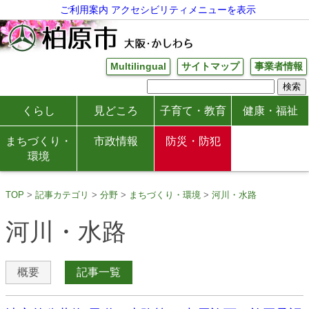
ご利用案内
アクセシビリティメニューを表示
Multilingual
サイトマップ
事業者情報
くらし
見どころ
子育て・教育
健康・福祉
まちづくり・
市政情報
防災・防犯
環境
TOP
記事カテゴリ
分野
まちづくり・環境
河川・水路
河川・水路
概要
記事一覧