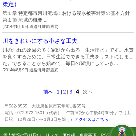
策定）
第１章 特定都市河川流域における浸水被害対策の基本方針
第１節 流域の概要 ...
(
2014年8月9日
道路河川管理課
)
川をきれいにする小さな工夫
川の汚れの原因の多く家庭から出る「生活排水」です。水質
を良くするために、日常生活でできる工夫をリストにしまし
た。できることから始めて、毎日の習慣にしていき...
(
2014年8月9日
道路河川管理課
)
4
前へ
|
1
|
2
|
3
|
|
次へ
〒582-8555 大阪府柏原市安堂町1番55号
電話：072-972-1501（代表） 午前9時から午後4時30分まで（土
日祝、12月29日から1月3日を除く）
アクセスはこちら
個人情報の取り扱い
リンク
著作権
免責事項
RSSについて
ウ