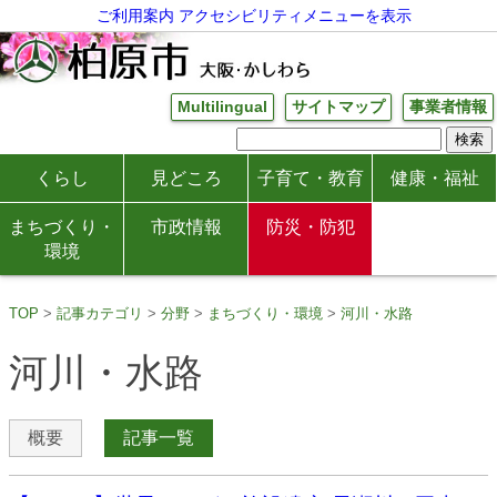
ご利用案内
アクセシビリティメニューを表示
Multilingual
サイトマップ
事業者情報
くらし
見どころ
子育て・教育
健康・福祉
まちづくり・
市政情報
防災・防犯
環境
TOP
記事カテゴリ
分野
まちづくり・環境
河川・水路
河川・水路
概要
記事一覧