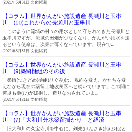
(
2021年5月31日
文化財課
)
【コラム】世界かんがい施設遺産 長瀬川と玉串
川 (10)これからの長瀬川と玉串川
このように流域の村々の用水として守られてきた長瀬川と
玉串川ですが、流域の田畑が少なくなり、かんがい用水を送
るという使命は、次第に薄くなっています。現在で...
(
2021年5月31日
文化財課
)
【コラム】世界かんがい施設遺産 長瀬川と玉串
川 (9)築留樋組のその後
築留(つきどめ)樋組(ひぐみ)は、規約を変え、かたちを変
えながら現在の築留土地改良区へと続いています。この間に
何度も樋(ひ)が破損し、造りなおされていま...
(
2021年5月21日
文化財課
)
【コラム】世界かんがい施設遺産 長瀬川と玉串
川 (7)「大和川分水築留掛かり」と経済
旧大和川の久宝寺川を中心に、剣先(けんさき)船(ぶね)と