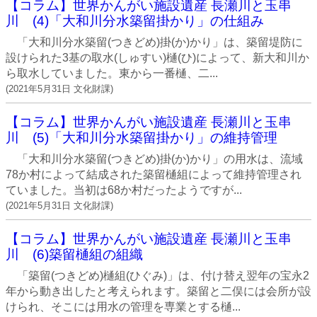
【コラム】世界かんがい施設遺産 長瀬川と玉串
川 (4)「大和川分水築留掛かり」の仕組み
「大和川分水築留(つきどめ)掛(か)かり」は、築留堤防に
設けられた3基の取水(しゅすい)樋(ひ)によって、新大和川か
ら取水していました。東から一番樋、二...
(
2021年5月31日
文化財課
)
【コラム】世界かんがい施設遺産 長瀬川と玉串
川 (5)「大和川分水築留掛かり」の維持管理
「大和川分水築留(つきどめ)掛(か)かり」の用水は、流域
78か村によって結成された築留樋組によって維持管理され
ていました。当初は68か村だったようですが...
(
2021年5月31日
文化財課
)
【コラム】世界かんがい施設遺産 長瀬川と玉串
川 (6)築留樋組の組織
「築留(つきどめ)樋組(ひぐみ)」は、付け替え翌年の宝永2
年から動き出したと考えられます。築留と二俣には会所が設
けられ、そこには用水の管理を専業とする樋...