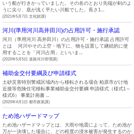
いう船が行きかっていました。その名のとおり先端が剣のよ
うに尖り、底が浅く平たい川船でした。長さ1...
(
2021年5月7日
文化財課
)
河川(準用河川高井田川)の占用許可・施行承認
河川（準用河川 高井田川）の占用許可・施行承認 占用許可
とは 河川やその上空・地下に、物を設置して継続的に使
用することを「河川占用」といいま...
(
2020年5月5日
道路河川管理課
)
補助金交付要綱及び申請様式
土砂災害特別警戒区域内から移転される場合 柏原市がけ地
近接等危険住宅移転事業補助金交付要綱 申請様式（様式1～
様式6） 事業計画書 ...
(
2020年4月1日
都市政策課
)
ため池ハザードマップ
ため池ハザードマップとは、大雨や地震によって、ため池が
万が一決壊した場合に、どの程度の浸水被害が発生するのか