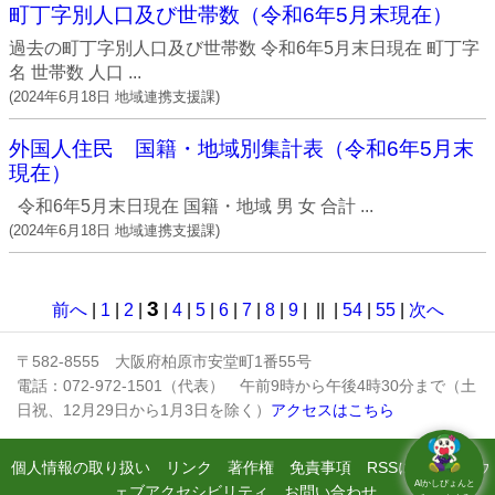
町丁字別人口及び世帯数（令和6年5月末現在）
過去の町丁字別人口及び世帯数 令和6年5月末日現在 町丁字
名 世帯数 人口 ...
(
2024年6月18日
地域連携支援課
)
外国人住民 国籍・地域別集計表（令和6年5月末
現在）
令和6年5月末日現在 国籍・地域 男 女 合計 ...
(
2024年6月18日
地域連携支援課
)
3
前へ
|
1
|
2
|
|
4
|
5
|
6
|
7
|
8
|
9
|
||
|
54
|
55
|
次へ
〒582-8555 大阪府柏原市安堂町1番55号
電話：072-972-1501（代表） 午前9時から午後4時30分まで（土
日祝、12月29日から1月3日を除く）
アクセスはこちら
個人情報の取り扱い
リンク
著作権
免責事項
RSSについて
ウ
AIかしぴょんと
ェブアクセシビリティ
お問い合わせ