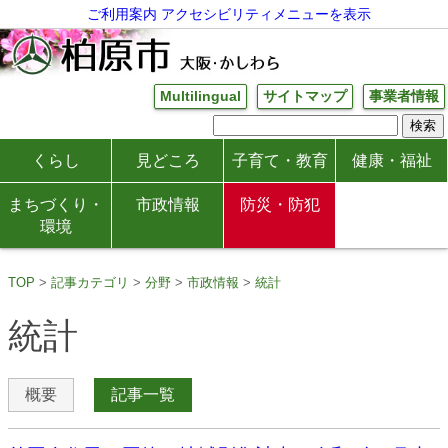
ご利用案内
アクセシビリティメニューを表示
Multilingual
サイトマップ
事業者情報
くらし
見どころ
子育て・教育
健康・福祉
まちづくり・
市政情報
防災・防犯
環境
TOP
記事カテゴリ
分野
市政情報
統計
統計
概要
記事一覧