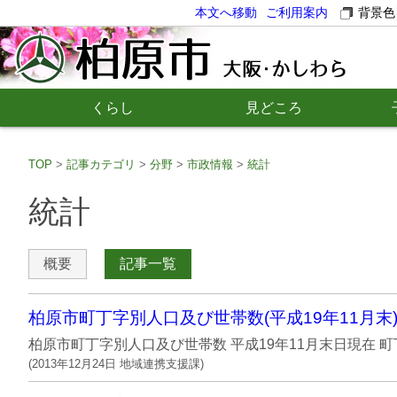
本文へ移動
ご利用案内
背景色
くらし
見どころ
TOP
記事カテゴリ
分野
市政情報
統計
統計
概要
記事一覧
柏原市町丁字別人口及び世帯数(平成19年11月末
柏原市町丁字別人口及び世帯数 平成19年11月末日現
(
2013年12月24日
地域連携支援課
)