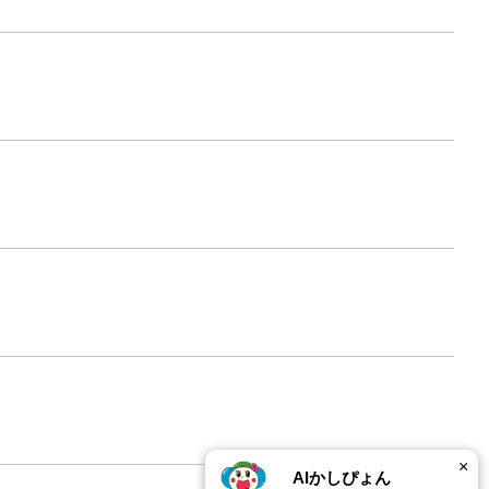
×
AIかしぴょん