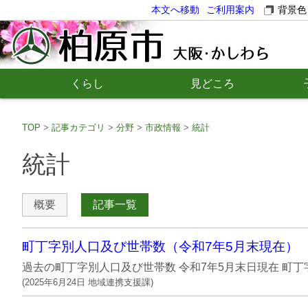
本文へ移動
ご利用案内
背景色
くらし
見どころ
TOP
記事カテゴリ
分野
市政情報
統計
統計
概要
記事一覧
町丁字別人口及び世帯数（令和7年5月末現在）
過去の町丁字別人口及び世帯数 令和7年5月末日現在 町丁字名 
(
2025年6月24日
地域連携支援課
)