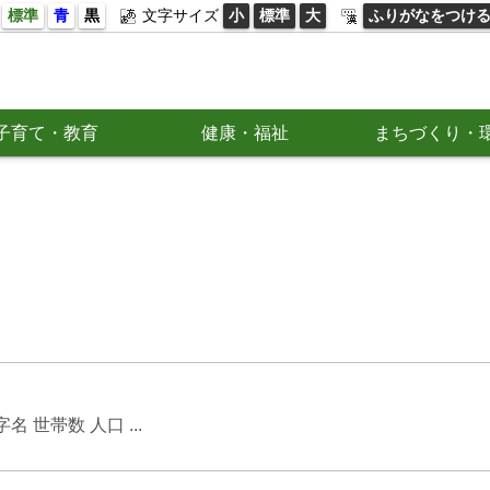
標準
青
黒
文字サイズ
小
標準
大
ふりがなをつけ
子育て・教育
健康・福祉
まちづくり・
世帯数 人口 ...