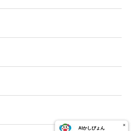
×
AIかしぴょん