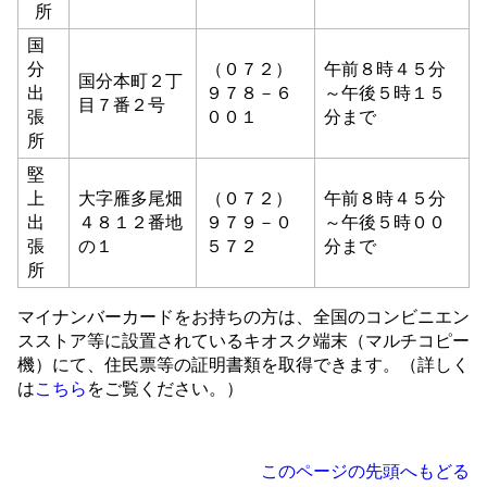
所
国
分
（０７２）
午前８時４５分
国分本町２丁
出
９７８－６
～午後５時１５
目７番２号
張
００１
分まで
所
堅
上
大字雁多尾畑
（０７２）
午前８時４５分
出
４８１２番地
９７９－０
～午後５時００
張
の１
５７２
分まで
所
マイナンバーカードをお持ちの方は、全国のコンビニエン
スストア等に設置されているキオスク端末（マルチコピー
機）にて、住民票等の証明書類を取得できます。（詳しく
は
こちら
をご覧ください。）
このページの先頭へもどる