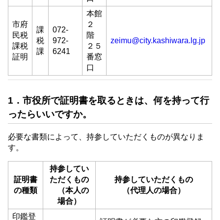
本館
市府
２
課
072-
民税
階
税
972-
zeimu@city.kashiwara.lg.jp
課税
２５
課
6241
証明
番窓
口
1．市役所で証明書を取るときは、何を持って行
ったらいいですか。
必要な書類によって、持参していただくものが異なりま
す。
持参してい
証明書
ただくもの
持参していただくもの
の種類
（本人の
（代理人の場合）
場合）
印鑑登