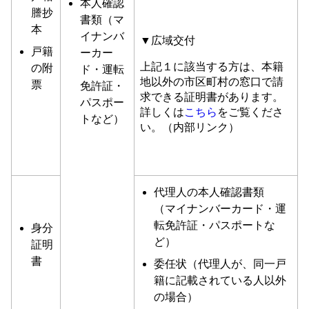
本人確認
謄抄
書類（マ
本
イナンバ
▼広域交付
戸籍
ーカー
上記１に該当する方は、本籍
の附
ド・運転
地以外の市区町村の窓口で請
票
免許証・
求できる証明書があります。
パスポー
詳しくは
こちら
をご覧くださ
トなど）
い。（内部リンク）
代理人の本人確認書類
（マイナンバーカード・運
転免許証・パスポートな
身分
ど）
証明
書
委任状（代理人が、同一戸
籍に記載されている人以外
の場合）