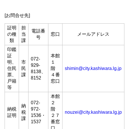
[お問合せ先]
証明
担
電話番
の種
当
窓口
メールアドレス
号
類
課
印鑑
証
本館
072-
明、
市
１
929-
住民
民
階
shimin@city.kashiwara.lg.jp
8138、
票、
課
４番
8152
戸籍
窓口
等
本館
072-
２
納
納税
972-
階
税
nouzei@city.kashiwara.lg.jp
証明
1536・
２７
課
1537
番窓
口