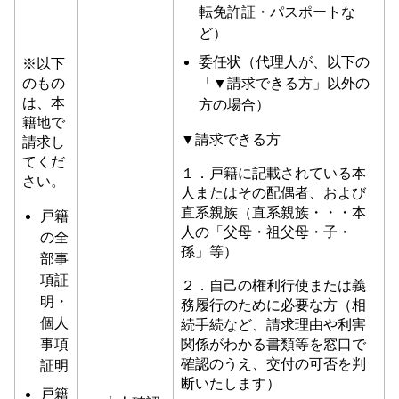
転免許証・パスポートな
ど）
委任状（代理人が、以下の
※以下
のもの
「▼請求できる方」以外の
は、本
方の場合）
籍地で
▼請求できる方
請求し
てくだ
１．戸籍に記載されている本
さい。
人またはその配偶者、および
直系親族（直系親族・・・本
戸籍
人の「父母・祖父母・子・
の全
孫」等）
部事
項証
２．自己の権利行使または義
明・
務履行のために必要な方（相
個人
続手続など、請求理由や利害
事項
関係がわかる書類等を窓口で
確認のうえ、交付の可否を判
証明
断いたします）
戸籍