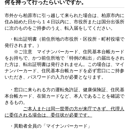
何を持って行ったらいいですか。
市外から柏原市に引っ越して来られた場合は、柏原市内に
住み始めた日から１４日以内に、市役所または国分出張所
に次のものをご持参のうえ、転入届をしてください。
・転出証明書（前住所地の市役所・区役所・町村役場で
発行されます。）
※ご注意 マイナンバーカード、住民基本台帳カード
をお持ちで、かつ前住所地で「特例の転出」の届出をされ
た方は、転出証明書は発行されません。この場合は、マイ
ナンバーカード、住民基本台帳カードを必ず窓口にご持参
いただき、パスワードの入力が必要となります。
・窓口に来られる方の運転免許証、健康保険証、住民基
本台帳カード、在留カードなど、本人であることを確認で
きるもの。
ご本人または同一世帯の方が来庁できず、代理人
に委任される場合は、委任状が必要です。
・異動者全員の「マイナンバーカード」