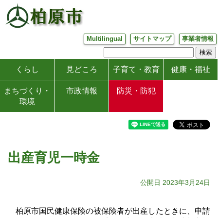
Multilingual
サイトマップ
事業者情報
くらし
見どころ
子育て・教育
健康・福祉
まちづくり・
市政情報
防災・防犯
環境
出産育児一時金
公開日 2023年3月24日
柏原市国民健康保険の被保険者が出産したときに、申請