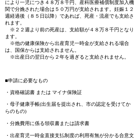
により一児につき４８万８千円、産科医療補償制度加入機
関で分娩された場合は５０万円が支給されます。妊娠１２
週経過後（８５日以降）であれば、死産・流産でも支給さ
れます。
※２２週より前の死産は、支給額が
４８万８千円
となり
ます。
※他の健康保険から出産育児一時金が支給される場合
は、国保からは支給されません。
※出産日の翌日から２年を過ぎると支給されません。
■
申請に必要なもの
・
資格確認書 または マイナ保険証
・
母子健康手帳
(
出生届を提出され、市の認定を受けてか
らのもの
)
・
分娩費用に係る領収書または請求書
・
出産育児一時金直接支払制度の利用有無が分かる合意文