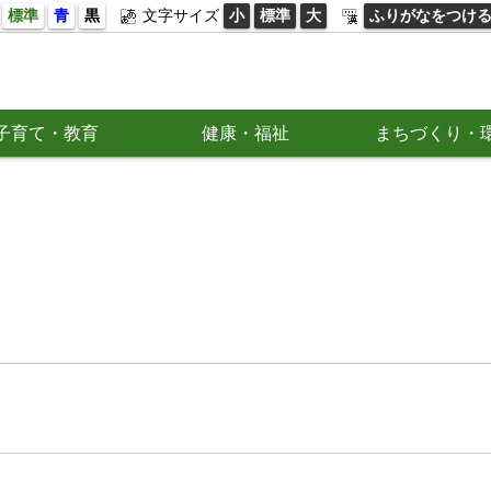
標準
青
黒
文字サイズ
小
標準
大
ふりがなをつけ
子育て・教育
健康・福祉
まちづくり・