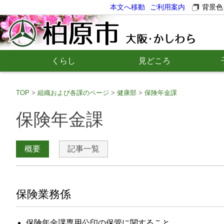
本文へ移動
ご利用案内
背景色
くらし
見どころ
TOP
組織および各課のページ
健康部
保険年金課
保険年金課
概要
記事一覧
保険業務係
保険年金課専用公印の保管に関すること。