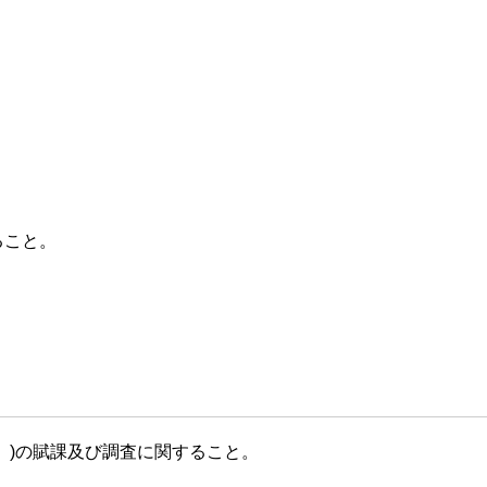
。
ること。
。)の賦課及び調査に関すること。