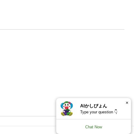
×
AIかしぴょん
Type your question 👇
Chat Now